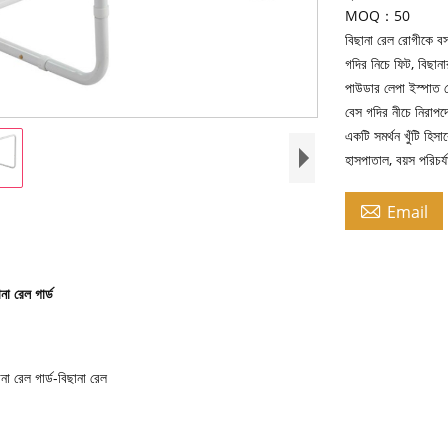
MOQ：50
বিছানা রেল রোগীকে ব
গদির নিচে ফিট, বিছান
পাউডার লেপা ইস্পাত ফ
বেস গদির নীচে নিরাপদ
একটি সমর্থন খুঁটি হিস
হাসপাতাল, বয়স পরিচর্য

Email
না রেল গার্ড
না রেল গার্ড-বিছানা রেল