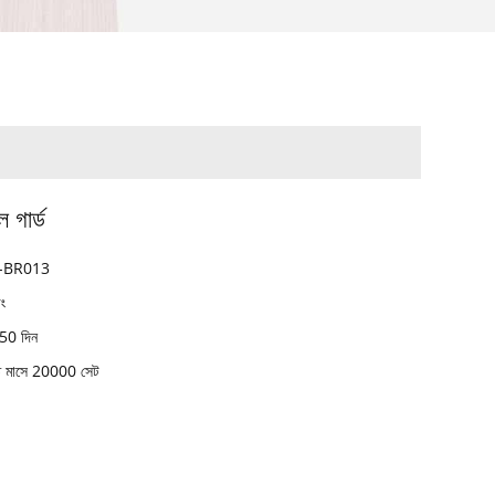
 গার্ড
-BR013
ডং
50 দিন
তি মাসে 20000 সেট