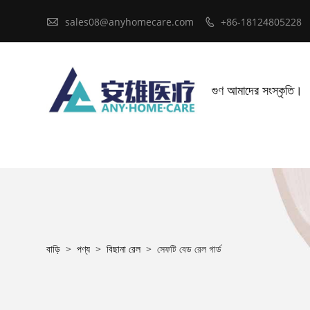

sales08@anyhomecare.com
+86-18124805228

গুণ আমাদের সংস্কৃতি।
বাড়ি
>
পণ্য
>
বিছানা রেল
>
সেফটি বেড রেল গার্ড