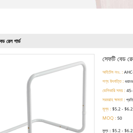
েড রেল গার্ড
সেফটি বেড রেল
আইটেম নংঃ. :
AHC
পণ্য উৎপত্তি :
গুয়াং
ডেলিভারি সময় :
45-
সরবরাহ ক্ষমতা :
প্র
মূল্য :
$5.2 - $6.2
MOQ :
50
মূল্য：$5.2 - $6.2