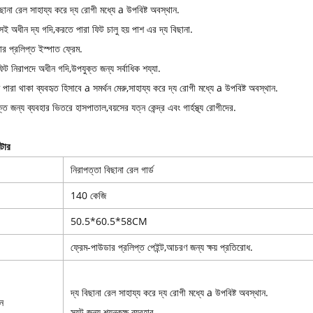
িছানা রেল সাহায্য করে দ্য রোগী মধ্যে a উপবিষ্ট অবস্থান.
সই অধীন দ্য গদি,করতে পারা ফিট চালু হয় পাশ এর দ্য বিছানা.
র প্রলিপ্ত ইস্পাত ফ্রেম.
িট নিরাপদে অধীন গদি,উপযুক্ত জন্য সর্বাধিক শয্যা.
পারা থাকা ব্যবহৃত হিসাবে a সমর্থন মেরু,সাহায্য করে দ্য রোগী মধ্যে a উপবিষ্ট অবস্থান.
্ত জন্য ব্যবহার ভিতরে হাসপাতাল,বয়সের যত্ন কেন্দ্র এবং গার্হস্থ্য রোগীদের.
িটার
নিরাপত্তা বিছানা রেল গার্ড
140 কেজি
50.5*60.5*58CM
ফ্রেম-পাউডার প্রলিপ্ত পেইন্ট,আচরণ জন্য ক্ষয় প্রতিরোধ.
দ্য বিছানা রেল সাহায্য করে দ্য রোগী মধ্যে a উপবিষ্ট অবস্থান.
ন
স্যুট জন্য শয়নকক্ষ ব্যবহার .