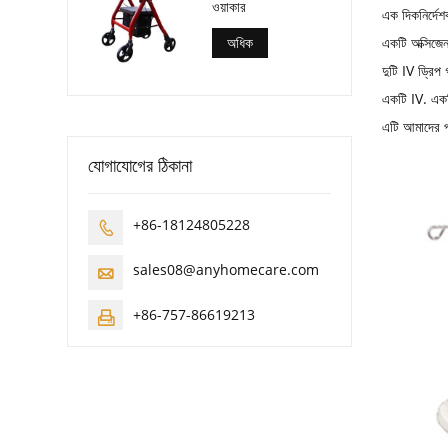
ওয়াকার
এক দিকনির্দেশ
একটি অক্সিজেন
অধিক
দুটি IV ড্রিপ গ
একটি IV. এক
এটি আমাদের পণ
যোগাযোগের ঠিকানা
+86-18124805228

sales08@anyhomecare.com

+86-757-86619213
