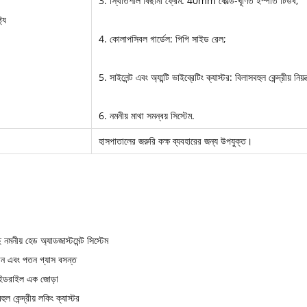
3. স্থিতিশীল বিছানা ফ্রেম: 40mm কোল্ড-ঘূর্ণিত ইস্পাত টিউব;
ট্য
4. কোলাপসিবল গার্ডেল: পিপি সাইড রেল;
5. সাইলেন্ট এবং অ্যান্টি ভাইব্রেটিং ক্যাস্টর: বিলাসবহুল কেন্দ্রীয় নিয়
6. নমনীয় মাথা সমন্বয় সিস্টেম.
হাসপাতালের জরুরি কক্ষ ব্যবহারের জন্য উপযুক্ত।
নমনীয় হেড অ্যাডজাস্টমেন্ট সিস্টেম
ন এবং পতন গ্যাস বসন্ত
সাইডরাইল এক জোড়া
ুল কেন্দ্রীয় লকিং ক্যাস্টর