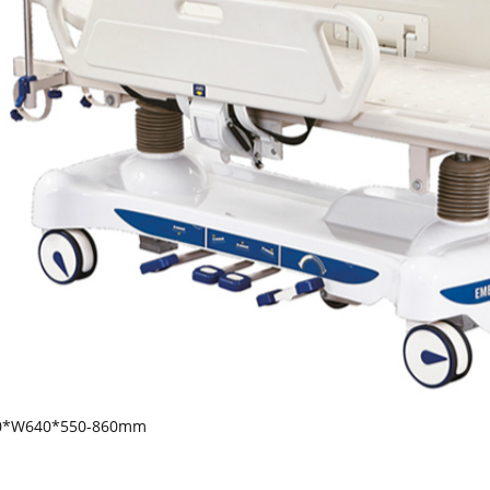
20*W640*550-860mm