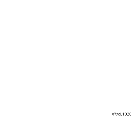
সাইজ:L19