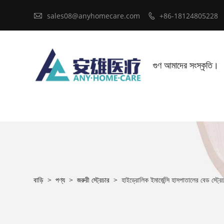

sales08@anyhomecare.com
+86-18124805228

গুণ আমাদের সংস্কৃতি।
বাড়ি
>
পণ্য
>
জরুরী স্ট্রেচার
>
হাইড্রোলিক ইমার্জেন্সি হাসপাতালের বেড স্ট্রে