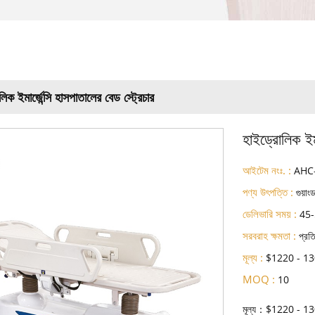
িক ইমার্জেন্সি হাসপাতালের বেড স্ট্রেচার
হাইড্রোলিক ইমা
আইটেম নংঃ. :
AHC
পণ্য উৎপত্তি :
গুয়াং
ডেলিভারি সময় :
45-
সরবরাহ ক্ষমতা :
প্রত
মূল্য :
$1220 - 1
MOQ :
10
মূল্য：$1220 - 1