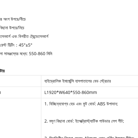
ের অংশ উপরে/নীচে
বিছানা উপরে/নিচে
ডেলেনবার্গ এবং বিপরীত ট্রেন্ডেলেনবার্গ
 রেস্ট টিল্টিং：45°±5°
ো সামঞ্জস্যের মধ্যে: 550-860 মিমি
িটার
হাইড্রোলিক ইমার্জেন্সি হাসপাতালের বেড স্ট্রেচার
র
L1920*W640*550-860mm
1. বিচ্ছিন্নযোগ্য হেড এবং ফুট বোর্ড: ABS উপাদান;
2. মসৃণ বিছানা বোর্ড: ইলেক্ট্রোস্ট্যাটিক পাউডার লেপ শীট;