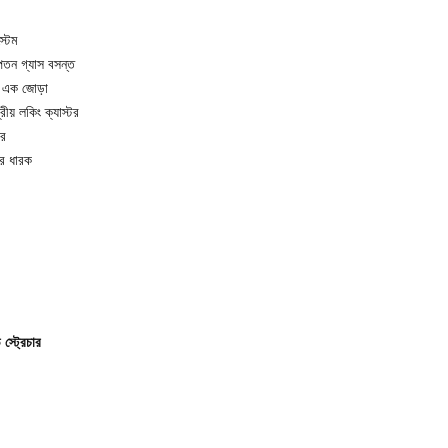
্টেম
তন গ্যাস বসন্ত
ল এক জোড়া
রীয় লকিং ক্যাস্টর
টর
ার ধারক
স্ট্রেচার