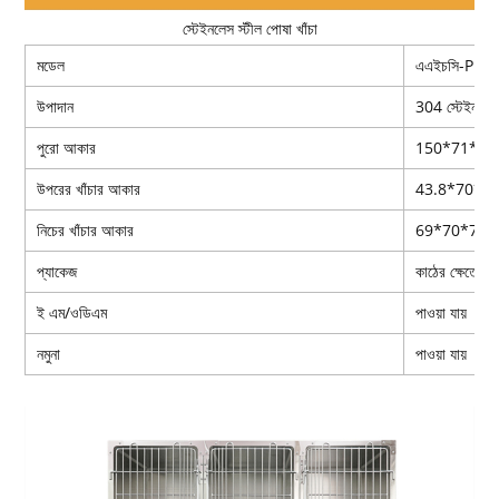
স্টেইনলেস স্টীল পোষা খাঁচা
মডেল
এএইচসি-PHC
উপাদান
304 স্টেইনলেস 
পুরো আকার
150*71*156
উপরের খাঁচার আকার
43.8*70*50
নিচের খাঁচার আকার
69*70*70সে
প্যাকেজ
কাঠের ক্ষেত্রে
ই এম/ওডিএম
পাওয়া যায়
নমুনা
পাওয়া যায়