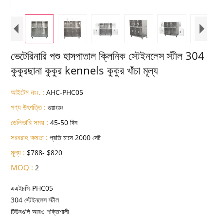
ভেটেরিনারি পশু হাসপাতাল ক্লিনিক স্টেইনলেস স্টীল 304
কুকুরছানা কুকুর kennels কুকুর খাঁচা মূল্য
আইটেম নংঃ. :
AHC-PHC05
পণ্য উৎপত্তি :
গুয়াংডং
ডেলিভারি সময় :
45-50 দিন
সরবরাহ ক্ষমতা :
প্রতি মাসে 2000 সেট
মূল্য :
$788- $820
MOQ :
2
এএইচসি-PHC05
304 স্টেইনলেস স্টীল
টিউবগুলি আরও শক্তিশালী