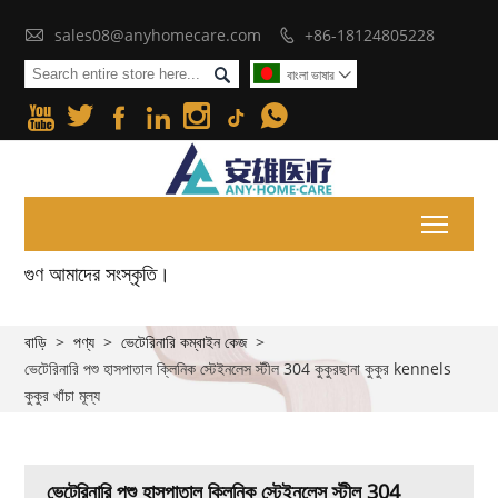

sales08@anyhomecare.com
+86-18124805228


বাংলা ভাষার







Toggl
গুণ আমাদের সংস্কৃতি।
বাড়ি
>
পণ্য
>
ভেটেরিনারি কম্বাইন কেজ
>
ভেটেরিনারি পশু হাসপাতাল ক্লিনিক স্টেইনলেস স্টীল 304 কুকুরছানা কুকুর kennels
কুকুর খাঁচা মূল্য
ভেটেরিনারি পশু হাসপাতাল ক্লিনিক স্টেইনলেস স্টীল 304